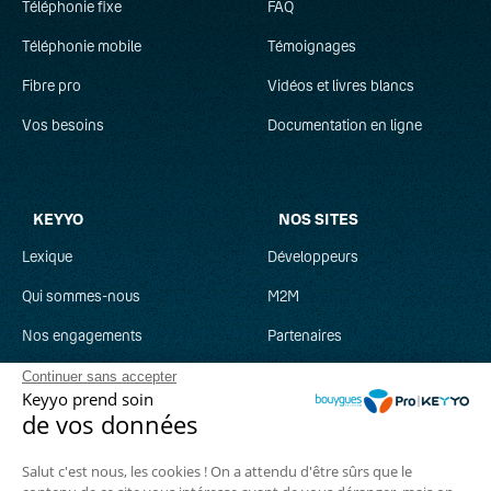
Téléphonie fixe
FAQ
adresser une réclamation à la CNIL
Téléphonie mobile
Témoignages
Fibre pro
Vidéos et livres blancs
Vos besoins
Documentation en ligne
KEYYO
NOS SITES
Lexique
Développeurs
Qui sommes-nous
M2M
Nos engagements
Partenaires
Recrutement
Clever Network
Continuer sans accepter
Keyyo prend soin
Parrainage
Keyyo Jobs
de vos données
Salut c'est nous, les cookies ! On a attendu d'être sûrs que le